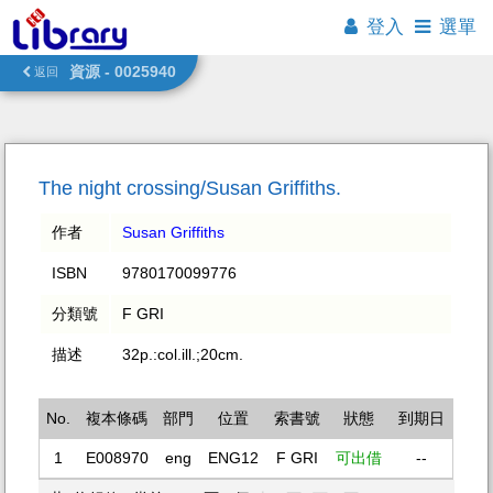
登入
選單
資源 - 0025940
返回
The night crossing/Susan Griffiths.
作者
Susan Griffiths
ISBN
9780170099776
分類號
F GRI
描述
32p.:col.ill.;20cm.
No.
複本條碼
部門
位置
索書號
狀態
到期日
1
E008970
eng
ENG12
F GRI
可出借
--