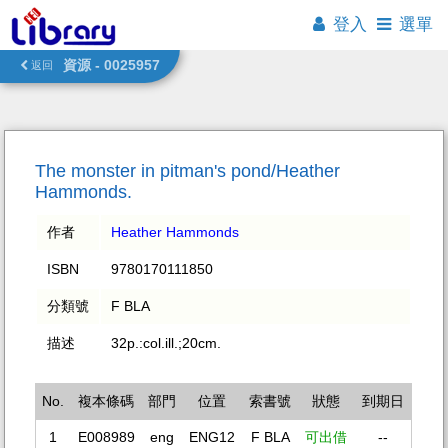
登入
選單
資源 - 0025957
返回
The monster in pitman's pond/Heather
Hammonds.
作者
Heather Hammonds
ISBN
9780170111850
分類號
F BLA
描述
32p.:col.ill.;20cm.
No.
複本條碼
部門
位置
索書號
狀態
到期日
1
E008989
eng
ENG12
F BLA
可出借
--