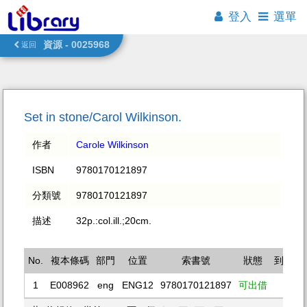
登入
選單
資源 - 0025968
返回
Set in stone/Carol Wilkinson.
作者
Carole Wilkinson
ISBN
9780170121897
分類號
9780170121897
描述
32p.:col.ill.;20cm.
No.
複本條碼
部門
位置
索書號
狀態
到期日
1
E008962
eng
ENG12
9780170121897
可出借
--