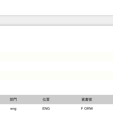
部門
位置
索書號
eng
ENG
F ORW