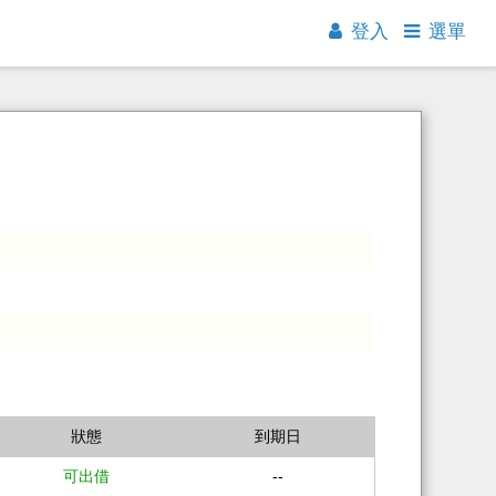
登入
選單
狀態
到期日
可出借
--