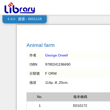
資源 - 0031115
返回
Animal farm
作者
George Orwell
ISBN
9780241196690
分類號
F ORW
描述
114p.:ill.;20cm.
No.
複本條碼
1
E010172