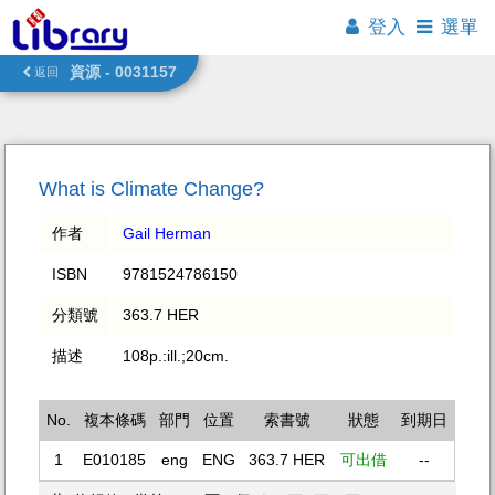
登入
選單
資源 - 0031157
返回
What is Climate Change?
作者
Gail Herman
ISBN
9781524786150
分類號
363.7 HER
描述
108p.:ill.;20cm.
No.
複本條碼
部門
位置
索書號
狀態
到期日
1
E010185
eng
ENG
363.7 HER
可出借
--