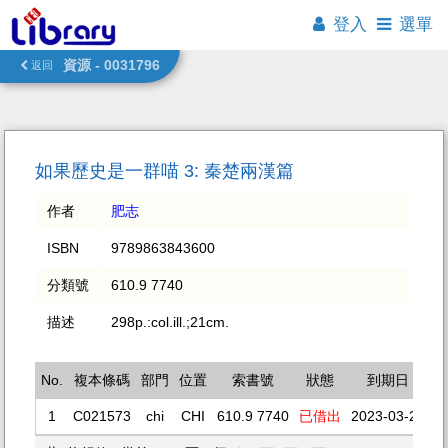
登入
選單
資源 - 0031796
返回
如果歷史是一群喵 3: 秦楚兩漢篇
作者
肥志
ISBN
9789863843600
分類號
610.9 7740
描述
298p.:col.ill.;21cm.
No.
複本條碼
部門
位置
索書號
狀態
到期日
1
C021573
chi
CHI
610.9 7740
已借出
2023-03-23