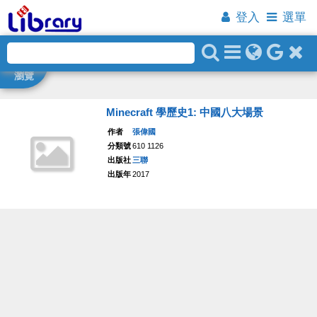
登入
選單
瀏覽
Minecraft 學歷史1: 中國八大場景
作者
張偉國
分類號
610 1126
出版社
三聯
出版年
2017