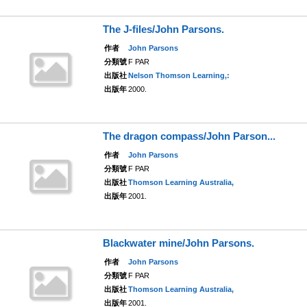
The J-files/John Parsons.
作者
John Parsons
分類號
F PAR
出版社
Nelson Thomson Learning,:
出版年
2000.
The dragon compass/John Parson...
作者
John Parsons
分類號
F PAR
出版社
Thomson Learning Australia,
出版年
2001.
Blackwater mine/John Parsons.
作者
John Parsons
分類號
F PAR
出版社
Thomson Learning Australia,
出版年
2001.