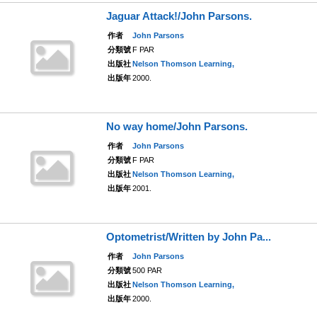
Jaguar Attack!/John Parsons.
作者
John Parsons
分類號
F PAR
出版社
Nelson Thomson Learning,
出版年
2000.
No way home/John Parsons.
作者
John Parsons
分類號
F PAR
出版社
Nelson Thomson Learning,
出版年
2001.
Optometrist/Written by John Pa...
作者
John Parsons
分類號
500 PAR
出版社
Nelson Thomson Learning,
出版年
2000.