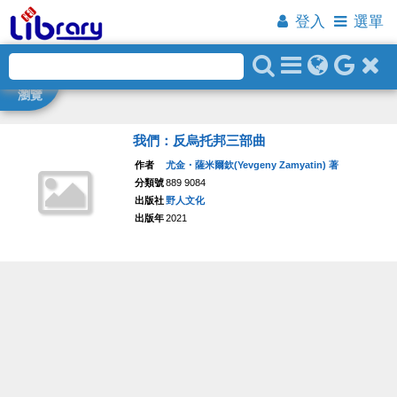
登入
選單
瀏覽
我們：反烏托邦三部曲
作者
尤金・薩米爾欽(Yevgeny Zamyatin) 著
分類號
889 9084
出版社
野人文化
出版年
2021