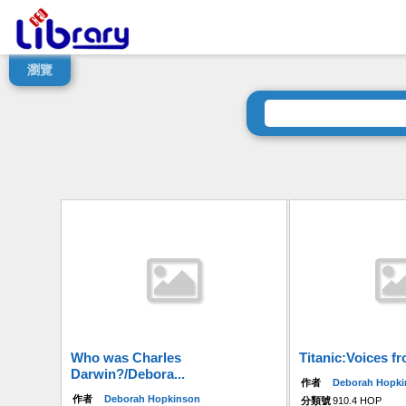
瀏覽
Who was Charles
Titanic:Voices fr
Darwin?/Debora...
作者
Deborah Hopk
作者
Deborah Hopkinson
分類號
910.4 HOP