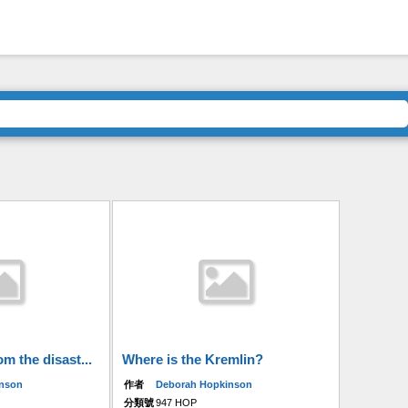
om the disast...
Where is the Kremlin?
inson
作者
Deborah Hopkinson
分類號
947 HOP