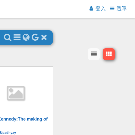
登入
選單
Kennedy:The making of
 Upadhyay