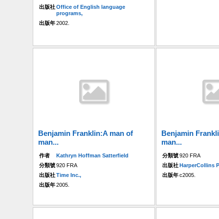
出版社
Office of English language
programs,
出版年
2002.
Benjamin Franklin:A man of
Benjamin Frankl
man...
man...
作者
Kathryn Hoffman Satterfield
分類號
920 FRA
分類號
920 FRA
出版社
HarperCollins P
出版社
Time Inc.,
出版年
c2005.
出版年
2005.