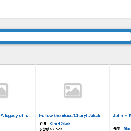
 legacy of fr...
Follow the clues/Cheryl Jakab.
John F. 
...
作者
Cheryl Jakab
作者
Ritu
分類號
500 SAK