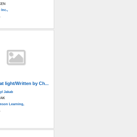
KEN
 Inc.,
.
t light/Written by Ch...
yl Jakab
JAK
son Learning,
.