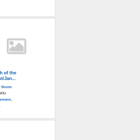
h of the
t/Jan...
 Shuter
 SHU
nemann,
.