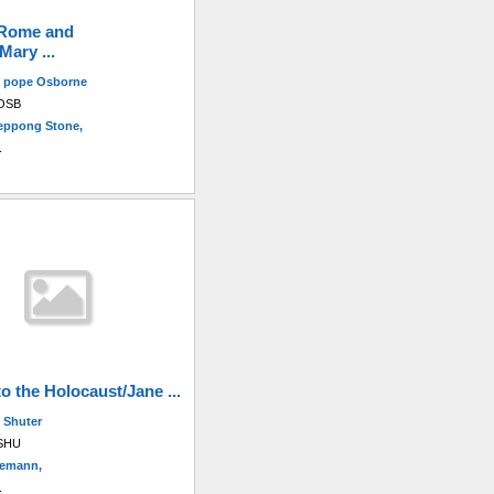
 Rome and
Mary ...
 pope Osborne
 OSB
eppong Stone,
.
o the Holocaust/Jane ...
 Shuter
 SHU
nemann,
.