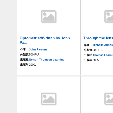
Optometrist/Written by John
Through the lens/
Pa...
作者
Michelle Atkins
作者
John Parsons
分類號
500 ATK
分類號
500 PAR
出版社
Thomas Learni
出版社
Nelson Thomson Learning,
出版年
2005.
出版年
2000.