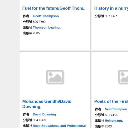
Fuel for the future/Geoff Thom...
History in a hurry
作者
Geoff Thompson
分類號
907 FAR
分類號
500 THO
出版社
Thomson Learing,
出版年
2005.
Mohandas Gandhi/David
Poets of the Firs
Downing.
作者
Neil Champion
作者
David Downing
分類號
821 CHA
分類號
954 GAN
出版社
Heinemann,
出版社
Reed Educational and Professional
出版年
2003.