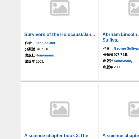
Survivors of the Holocaust/Jan...
Abrham Lincoln 
Sulliva...
作者
Jane Shuter
作者
George Sulliva
分類號
940 SHU
分類號
973.7 LIN
出版社
Heinemann,
出版社
Scholastic,
出版年
2003.
出版年
2000
A science chapter book 3:The
A science chapt