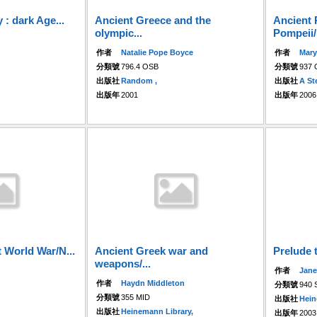
 : dark Age...
Ancient Greece and the
Ancient
olympic...
Pompeii/
作者
Natalie Pope Boyce
作者
Mary
分類號
796.4 OSB
分類號
937
出版社
Random ,
出版社
A St
出版年
2001
出版年
2006
t World War/N...
Ancient Greek war and
Prelude t
weapons/...
作者
Jane
作者
Haydn Middleton
分類號
940
分類號
355 MID
出版社
Hei
出版社
Heinemann Library,
出版年
2003