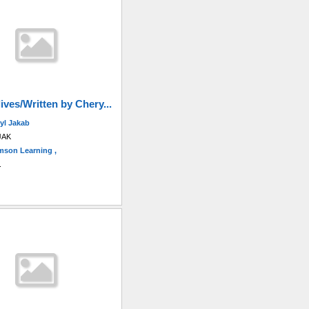
ives/Written by Chery...
yl Jakab
JAK
son Learning ,
.