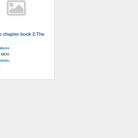
e chapter book 2:The
Moore
.7 MOO
lastic,
.