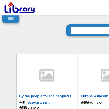
瀏覽
By the people for the people:U...
Abraham lincoln:A
作者
Deborah J. Short
分類號
973.7 CHA
分類號
973 SHO