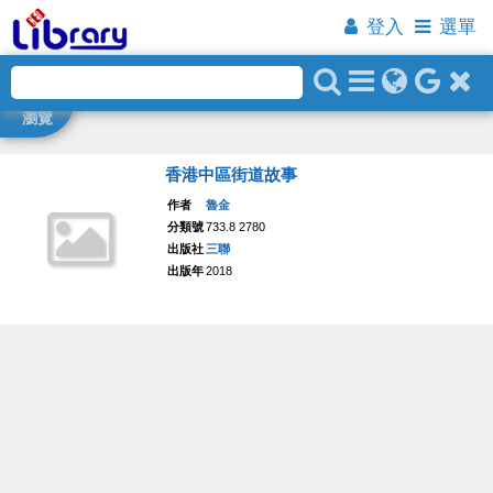
登入
選單
瀏覽
香港中區街道故事
作者
魯金
分類號
733.8 2780
出版社
三聯
出版年
2018