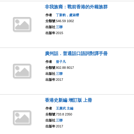
非我族裔：戰前香港的外籍族群
作者
丁新豹，盧淑櫻
分類號
546.59 1002
出版社
三聯
出版年
2015
廣州話．普通話口語詞對譯手冊
作者
曾子凡
分類號
802.88 8017
出版社
三聯
出版年
2017
香港史新編 增訂版 上冊
作者
王賡武 主編
分類號
733.8 2350
出版社
三聯
出版年
2017