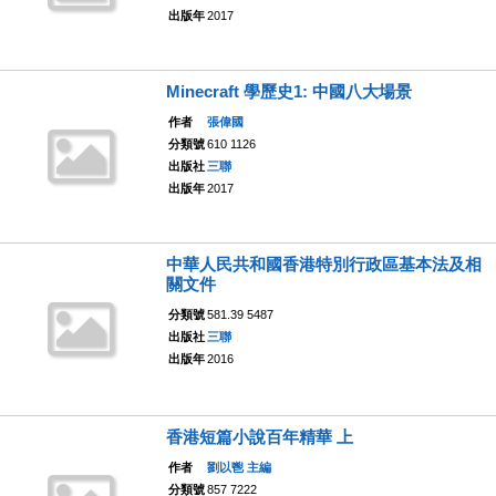
出版年
2017
Minecraft 學歷史1: 中國八大場景
作者
張偉國
分類號
610 1126
出版社
三聯
出版年
2017
中華人民共和國香港特別行政區基本法及相
關文件
分類號
581.39 5487
出版社
三聯
出版年
2016
香港短篇小說百年精華 上
作者
劉以鬯 主編
分類號
857 7222