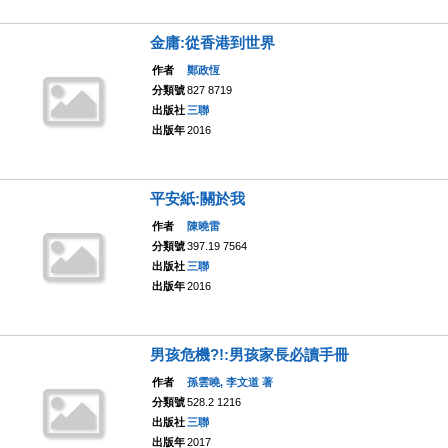
金庸:從香港到世界
作者
鄭政恆
分類號
827 8719
出版社
三聯
出版年
2016
平安紙:關於我
作者
陳曉雷
分類號
397.19 7564
出版社
三聯
出版年
2016
男孩危機?!:男孩家長必讀手冊
作者
孫雲曉, 李文道 著
分類號
528.2 1216
出版社
三聯
出版年
2017