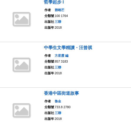
哲學起步 I
作者
鄧曉芒
分類號
100 1764
出版社
三聯
出版年
2018
中學生文學精讀・汪曾祺
作者
方星霞 編
分類號
857 3183
出版社
三聯
出版年
2018
香港中區街道故事
作者
魯金
分類號
733.8 2780
出版社
三聯
出版年
2018