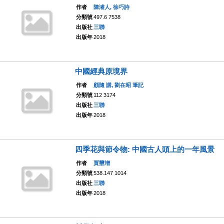
作者
陳濬人, 徐巧詩
分類號
497.6 7538
出版社
三聯
出版年
2018
中國經典原境界
作者
顧隨 講, 劉在昭 筆記
分類號
112 3174
出版社
三聯
出版年
2018
四季花與節令物: 中國古人頭上的一年風景
作者
賈壐增
分類號
538.147 1014
出版社
三聯
出版年
2018