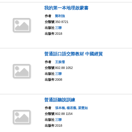
我的第一本地理啟蒙書
作者
鄭利強
分類號
350 8721
出版社
三聯
出版年
2018
普通話口語交際教材 中國經貿
作者
王振儒
分類號
802.88 1052
出版社
三聯
出版年
2008
普通話聽說訓練
作者
張本楠, 楊若薇, 梁慧如
分類號
802.88 1154
出版社
三聯
出版年
2018