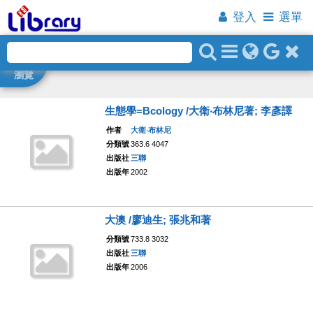
登入
選單
瀏覽
生態學=Bcology /大衛‧布林尼著; 李彥譯
作者
大衛‧布林尼
分類號
363.6 4047
出版社
三聯
出版年
2002
大澳 /廖迪生; 張兆和著
分類號
733.8 3032
出版社
三聯
出版年
2006