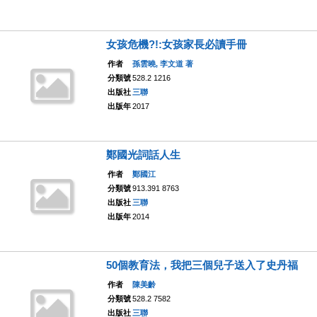
女孩危機?!:女孩家長必讀手冊
作者
孫雲曉, 李文道 著
分類號
528.2 1216
出版社
三聯
出版年
2017
鄭國光詞話人生
作者
鄭國江
分類號
913.391 8763
出版社
三聯
出版年
2014
50個教育法，我把三個兒子送入了史丹福
作者
陳美齡
分類號
528.2 7582
出版社
三聯