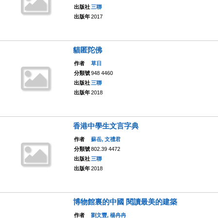
出版社
三聯
出版年
2017
貓匿陀佛
作者
草日
分類號
948 4460
出版社
三聯
出版年
2018
香港中學生文言字典
作者
蘇岳, 文禮君
分類號
802.39 4472
出版社
三聯
出版年
2018
博物館裏的中國 閱讀最美的建築
作者
劉文豐, 楊冉冉